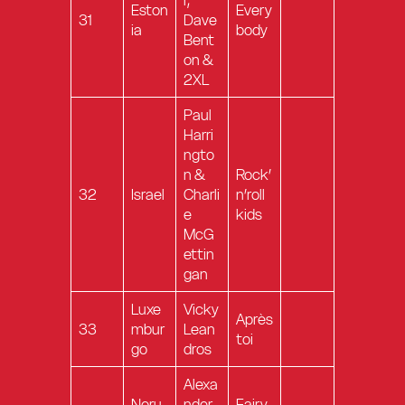
r,
Eston
Every
31
Dave
ia
body
Bent
on &
2XL
Paul
Harri
ngto
n &
Rock’
32
Israel
Charli
n’roll
e
kids
McG
ettin
gan
Luxe
Vicky
Après
33
mbur
Lean
toi
go
dros
Alexa
Noru
nder
Fairy