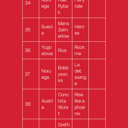
34
ega
Ryba
tale
k
Mans
Sueci
Hero
35
Zelm
a
es
erlow
Yugo
Rock
36
Riva
slovia
me
La
Bobb
Noru
det
37
ysoc
ega
swing
ks
e
Conc
Rise
Austri
hita
like a
38
a
Wurs
phoe
t
nix
Greth