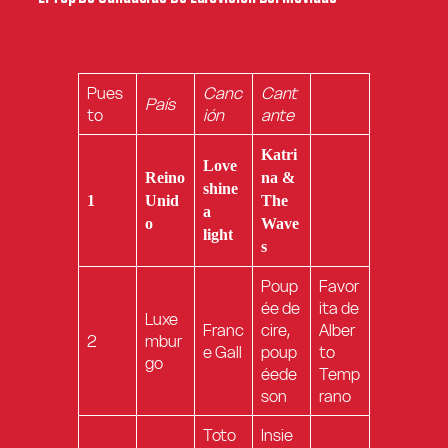
Pues
Canc
Cant
País
to
ión
ante
Katri
Love
Reino
na &
shine
1
Unid
The
a
o
Wave
light
s
Poup
Favor
ée de
ita de
Luxe
Franc
cire,
Alber
2
mbur
e Gall
poup
to
go
éede
Temp
son
rano
Toto
Insie