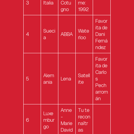
3
Italia
Cotu
me:
gno
1992
Favor
ita de
Sueci
Wate
4
ABBA
Dani
a
rloo
Ferná
ndez
Favor
ita de
Carlo
Alem
Satell
5
Lena
s
ania
ite
Pech
arrom
án
Anne
Tu te
Luxe
-
recon
6
mbur
Marie
naîtr
go
David
as