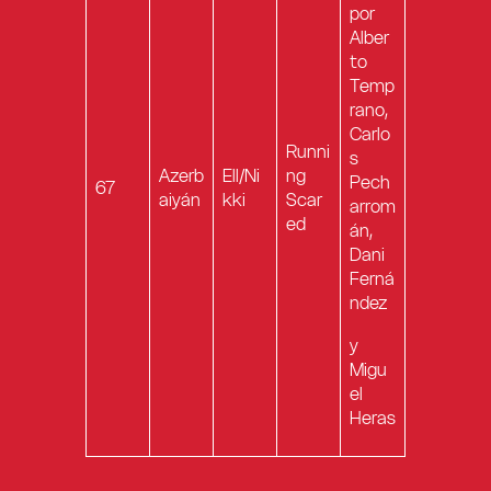
por
Alber
to
Temp
rano,
Carlo
Runni
s
Azerb
Ell/Ni
ng
Pech
67
aiyán
kki
Scar
arrom
ed
án,
Dani
Ferná
ndez
y
Migu
el
Heras