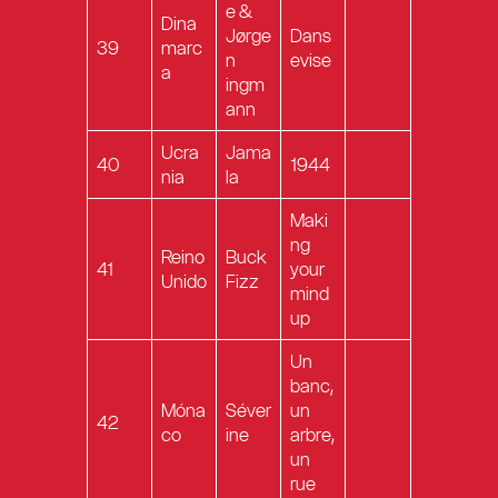
e &
Dina
Jørge
Dans
39
marc
n
evise
a
ingm
ann
Ucra
Jama
40
1944
nia
la
Maki
ng
Reino
Buck
41
your
Unido
Fizz
mind
up
Un
banc,
Móna
Séver
un
42
co
ine
arbre,
un
rue