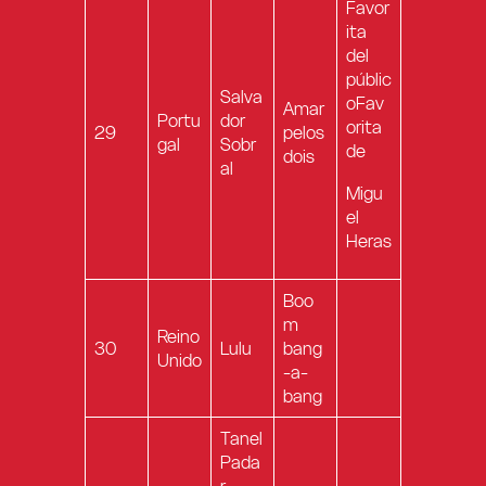
Favor
ita
del
públic
Salva
oFav
Amar
Portu
dor
orita
29
pelos
gal
Sobr
de
dois
al
Migu
el
Heras
Boo
m
Reino
30
Lulu
bang
Unido
-a-
bang
Tanel
Pada