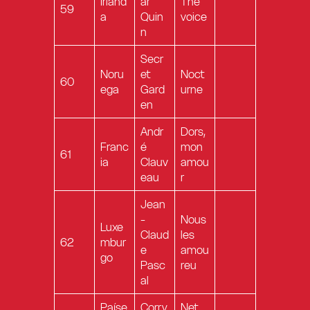
Irland
ar
The
59
a
Quin
voice
n
Secr
Noru
et
Noct
60
ega
Gard
urne
en
Andr
Dors,
Franc
é
mon
61
ia
Clauv
amou
eau
r
Jean
-
Nous
Luxe
Claud
les
62
mbur
e
amou
go
Pasc
reu
al
Paíse
Corry
Net