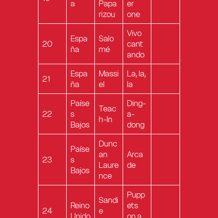
a
Papa
er
rizou
one
Vivo
Espa
Salo
20
cant
ña
mé
ando
Espa
Massi
La, la,
21
ña
el
la
Paíse
Ding-
Teac
22
s
a-
h-In
Bajos
dong
Dunc
Paíse
an
Arca
23
s
Laure
de
Bajos
nce
Pupp
Sandi
Reino
ets
24
e
Unido
on a