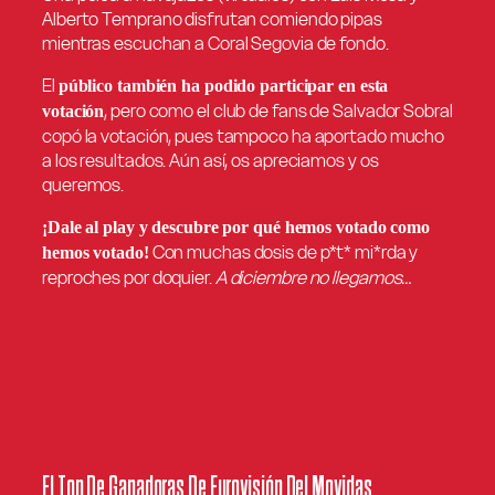
Alberto Temprano disfrutan comiendo pipas
mientras escuchan a Coral Segovia de fondo.
El
público también ha podido participar en esta
, pero como el club de fans de Salvador Sobral
votación
copó la votación, pues tampoco ha aportado mucho
a los resultados. Aún así, os apreciamos y os
queremos.
¡Dale al play y descubre por qué hemos votado como
Con muchas dosis de p*t* mi*rda y
hemos votado!
reproches por doquier.
A diciembre no llegamos…
El Top De Ganadoras De Eurovisión Del Movidas