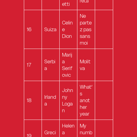
l’età
etti
Ne
Celin
parte
16
Suiza
e
z pas
Dion
sans
moi
Marij
Serbi
a
Molit
17
a
Serif
va
ovic
What’
John
s
Irland
ny
18
anot
a
Loga
her
n
year
Helen
My
Greci
a
numb
19