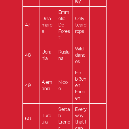
ley
Emm
Dina
elie
Only
47
marc
De
teard
a
Fores
rops
t
Wild
Ucra
Rusla
48
danc
nia
na
es
Ein
bißch
Alem
Nicol
49
en
ania
e
Fried
en
Serta
Every
Turq
b
way
50
uía
Erene
that I
r
can