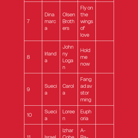
Fly on
Dina
Olsen
the
7
marc
Broth
wings
a
ers
of
love
John
Hold
Irland
ny
8
me
a
Loga
now
n
Fang
Sueci
Carol
ad av
9
a
a
stor
ming
Sueci
Loree
Euph
10
a
n
oria
Izhar
A-
11
Israel
Cohe
Ba-