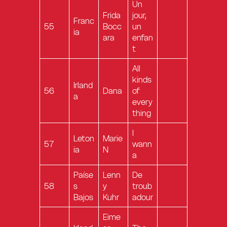
Un
Frida
jour,
Franc
55
Bocc
un
ia
ara
enfan
t
All
kinds
Irland
56
Dana
of
a
every
thing
I
Leton
Marie
57
wann
ia
N
a
Paíse
Lenn
De
58
s
y
troub
Bajos
Kuhr
adour
Eime