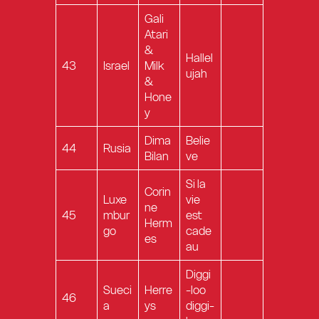
Gali
Atari
&
Hallel
43
Israel
Milk
ujah
&
Hone
y
Dima
Belie
44
Rusia
Bilan
ve
Si la
Corin
Luxe
vie
ne
45
mbur
est
Herm
go
cade
es
au
Diggi
Sueci
Herre
-loo
46
a
ys
diggi-