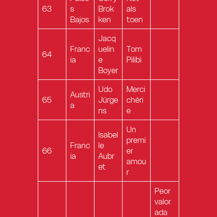
63
s
Brok
als
Bajos
ken
toen
Jacq
Franc
uelin
Tom
64
ia
e
Pilibi
Boyer
Udo
Merci
Austri
65
Jürge
chéri
a
ns
e
Un
Isabel
premi
Franc
le
66
er
ia
Aubr
amou
et
r
Peor
valor
ada