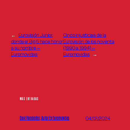
←
Eurovisión Junior,
Cinco injusticias de la
donde el Big 5 hace honor
Eurovisión de los noventa
a su nombre –
(1990 a 1994) –
Euromovidas
Euromovidas
→
MÁS ENTRADAS
Dani Fernández, Autor En Euromovidas
04/12/2024