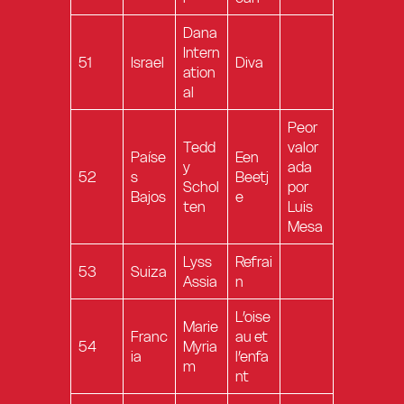
Dana
Intern
51
Israel
Diva
ation
al
Peor
Tedd
valor
Paíse
Een
y
ada
52
s
Beetj
Schol
por
Bajos
e
ten
Luis
Mesa
Lyss
Refrai
53
Suiza
Assia
n
L’oise
Marie
Franc
au et
54
Myria
ia
l’enfa
m
nt