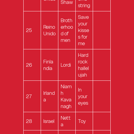
Shaw
string
Save
Broth
your
Reino
erhoo
25
kisse
Unido
d of
s for
men
me
Hard
Finla
rock
26
Lordi
ndia
hallel
ujah
Niam
In
Irland
h
27
your
a
Kava
eyes
nagh
Nett
28
Israel
Toy
a