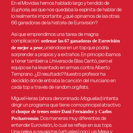
En el Movidas hemos hablado largo y tendido de
Euphoria,
así que nos quedaba la espinita de hablar de
lo realmente importante: ¿qué opinamos de las otras
66 ganadoras de la historia de Eurovisión?
Así que emprendimos una tarea de magna
complicación:
ordenar las 67 ganadoras de Eurovisión
, uniéndose en un top que podría
de mejor a peor
sorprender a propios y a extraños. En principio íbamos
a tener también a
Universo
de Blas Cantó, pero el
equipo se ha levantado en armas contra Alberto
Temprano. ¿El resultado? Nuestro profesor ha
decidido dónde entraba la canción del murciano en
cada top a través de random.org/lists.
Miguel Heras (ahora denominado
Moguelao
) intenta
dirigir un programa que tiene como principal atractivo
el
choque de trenes entre Dani Fernández y Carlos
. Dos maneras muy diferentes de
Pecharromán
entender Eurovisión, lo cual se refleja en sus tops.
Una pelea a navajazos (virtuales) con Luis Mesa y