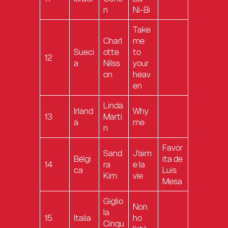
n
Ni-Bi
Take
Charl
me
Sueci
otte
to
12
a
Nilss
your
on
heav
en
Linda
Irland
Why
13
Marti
a
me
n
Favor
Sand
J’aim
Bélgi
ita de
14
ra
e la
ca
Luis
Kim
vie
Mesa
Giglio
Non
la
15
Italia
ho
Cinqu