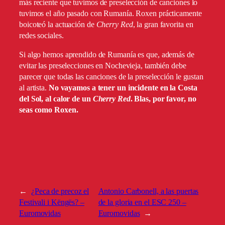
más reciente que tuvimos de preselección de canciones lo
tuvimos el año pasado con Rumanía. Roxen prácticamente
boicoteó la actuación de
Cherry Red
, la gran favorita en
redes sociales.
Si algo hemos aprendido de Rumanía es que, además de
evitar las preselecciones en Nochevieja, también debe
parecer que todas las canciones de la preselección le gustan
al artista.
No vayamos a tener un incidente en la Costa
del Sol, al calor de un
Cherry Red
.
Blas, por favor, no
seas como Roxen.
←
¿Peca de precoz el
Antonio Carbonell, a las puertas
Festivali i Këngës? –
de la gloria en el ESC 250 –
Euromovidas
Euromovidas
→