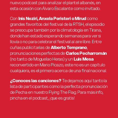
nuevo podcast para analizar el plantel albanés, en
esta ocasión con Álvaro Escalante como invitado.
Con
Inis Neziri, Anxela Peristeri o Mirud
como
grandes favoritos del festival de la RTSH, el episodio
se preocupa también por la climatología en Tirana,
donde han estado esperando semanas para ver si
llovía o no para celebrar el festival al aire libre. Entre
cuñas publicitarias de
Alberto Temprano
,
pronunciaciones perfectas de
Carlos Pecharromán
(no tanto de Moguelao Heras) y un
Luis Mesa
reconvertido en Mario Picazo, este no es un capítulo
cualquiera, es el primero acerca de una final nacional.
¿Conoces las canciones?
Te dejamos aquí tanto la
lista de participantes como la perfecta pronunciación
de Pecha en nuestro Flying The Flag. Para más info,
pincha en el podcast, ¡que es gratis!