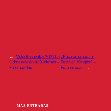
←
Melodifestivalen 2021: La
¿Peca de precoz el
última edición de Björkman –
Festivali i Këngës? –
Euromovidas
Euromovidas
→
MÁS ENTRADAS