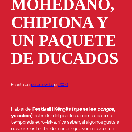
MOHEDANO,
CHIPIONA Y
UN PAQUETE
DE DUCADOS
Escrito por
euromovidas
en
2020
Hablar del
Festivali i Këngës (que se lee
congos
,
ya saben)
es hablar del pistoletazo de salida de la
temporada eurovisiva. Y ya saben, si algo nos gusta a
nosotros es hablar, de manera que venimos con un