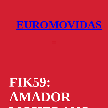
Saltar
al
contenido
EUROMOVIDAS
FIK59:
AMADOR