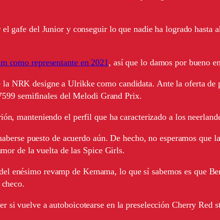
 el gafe del Junior y conseguir lo que nadie ha logrado hasta 
ram como representante en 2021
, así que lo damos por bueno en
a NRK designe a Ulrikke como candidata. Ante la oferta de part
 7599 semifinales del Melodi Grand Prix.
ión, manteniendo el perfil que ha caracterizado a los neerland
erse puesto de acuerdo aún. De hecho, no esperamos que la
mor de la vuelta de las Spice Girls.
del enésimo revamp de Kemama, lo que sí sabemos es que Benn
 checo.
er si vuelve a autoboicotearse en la preselección Cherry Red st