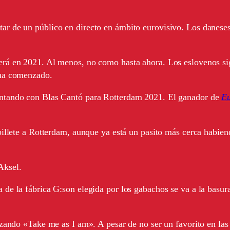
ar de un público en directo en ámbito eurovisivo. Los danese
rá en 2021. Al menos, no como hasta ahora. Los eslovenos sig
 ha comenzado.
ontando con Blas Cantó para Rotterdam 2021. El ganador de
Eu
illete a Rotterdam, aunque ya está un pasito más cerca habiend
Aksel.
e la fábrica G:son elegida por los gabachos se va a la basura.
nzando «Take me as I am». A pesar de no ser un favorito en las