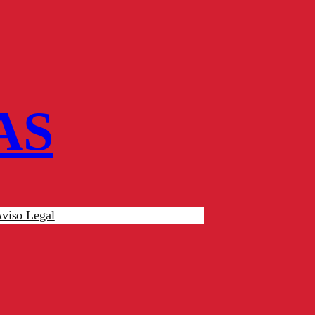
AS
viso Legal