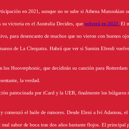
rticipación en 2021, aunque no se sabe si Athena Manoukian s
 su victoria en el Australia Decides, que
volverá en 2022.
El 
sivo, para desencanto de muchos que no vieron con buenos ojo
manos de La Cleopatra. Habrá que ver si Samira Efendi vuelve 
 en los Hooverphonic, que decidirán su canción para Rotterdam
sentante, la verdad.
egación patrocinada por iCard y la UER, finalmente los búlgaro
y comenzó el baile de rumores. Desde Eleni a Ivi Adamou, el fu
l mal sabor de boca tras dos años bastante flojos. El principa