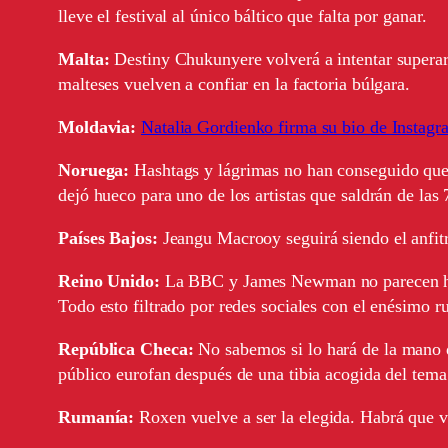
lleve el festival al único báltico que falta por ganar.
Malta:
Destiny Chukunyere volverá a intentar superar
malteses vuelven a confiar en la factoria búlgara.
Moldavia:
Natalia Gordienko firma su bio de Instag
Noruega:
Hashtags y lágrimas no han conseguido que l
dejó hueco para uno de los artistas que saldrán de las
Países Bajos:
Jeangu Macrooy seguirá siendo el anfitr
Reino Unido:
La BBC y James Newman no parecen hab
Todo esto filtrado por redes sociales con el enésimo ru
República Checa:
No sabemos si lo hará de la mano 
público eurofan después de una tibia acogida del tema
Rumanía:
Roxen vuelve a ser la elegida. Habrá que v