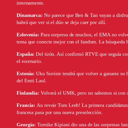
internamente.
Dinamarca:
No parece que Ben & Tan vayan a disfrut
habrá que ver si el dúo se deja caer por allí.
Eslovenia:
Para sorpresa de muchos, el EMA no volve
tema que conecte mejor con el fandom. La búsqueda
España:
Del tirón. Así confirmó RTVE que seguía c
el escenario.
Estonia:
Uku Suviste tendrá que volver a ganarse su b
del Eesti Laul.
Finlandia:
Volverá el UMK, pero no sabemos si con 
Francia:
Au revoir Tom Leeb! La primera candidatura d
francesa pasa por una nueva preselección.
Georgia:
Tornike Kipiani dio una de las sorpresas la