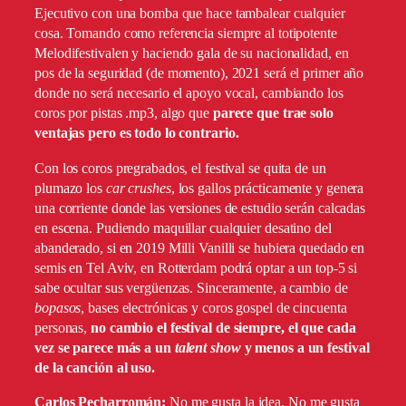
Ejecutivo con una bomba que hace tambalear cualquier
cosa. Tomando como referencia siempre al totipotente
Melodifestivalen y haciendo gala de su nacionalidad, en
pos de la seguridad (de momento), 2021 será el primer año
donde no será necesario el apoyo vocal, cambiando los
coros por pistas .mp3, algo que
parece que trae solo
ventajas pero es todo lo contrario.
Con los coros pregrabados, el festival se quita de un
plumazo los
car crushes
, los gallos prácticamente y genera
una corriente donde las versiones de estudio serán calcadas
en escena. Pudiendo maquillar cualquier desatino del
abanderado, si en 2019 Milli Vanilli se hubiera quedado en
semis en Tel Aviv, en Rotterdam podrá optar a un top-5 si
sabe ocultar sus vergüenzas. Sinceramente, a cambio de
bopasos
, bases electrónicas y coros gospel de cincuenta
personas,
no cambio el festival de siempre, el que cada
vez se parece más a un
talent show
y menos a un festival
de la canción al uso.
Carlos Pecharromán:
No me gusta la idea. No me gusta