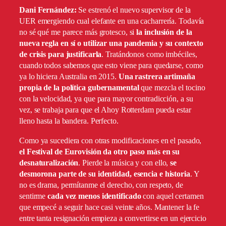
Dani Fernández:
Se estrenó el nuevo supervisor de la
UER emergiendo cual elefante en una cacharrería. Todavía
no sé qué me parece más grotesco, si
la inclusión de la
nueva regla en sí o utilizar una pandemia y su contexto
de crisis para justificarla
. Tratándonos como imbéciles,
cuando todos sabemos que esto viene para quedarse, como
ya lo hiciera Australia en 2015.
Una rastrera artimaña
propia de la política gubernamental
que mezcla el tocino
con la velocidad, ya que para mayor contradicción, a su
vez, se trabaja para que el Ahoy Rotterdam pueda estar
lleno hasta la bandera. Perfecto.
Como ya sucediera con otras modificaciones en el pasado,
el Festival de Eurovisión da otro paso más en su
desnaturalización
. Pierde la música y con ello,
se
desmorona parte de su identidad, esencia e historia
. Y
no es drama, permítanme el derecho, con respeto, de
sentirme
cada vez menos identificado
con aquel certamen
que empecé a seguir hace casi veinte años. Mantener la fe
entre tanta resignación empieza a convertirse en un ejercicio