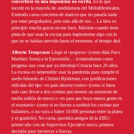
convertirse en una imposición no escrita
. Es lo que
sucede en la mayoría de candidaturas del Melodifestivalen.
Entiendo casos concretos de matices que no pasaría nada
por estar pregrabados, pero más allá de eso… La idea en
principio mucha gracia no me hace. Máxime cuando tiene
pinta de que usan la excusa para implementar algo con lo
que no se habían atrevido hasta el momento, el tiempo dirá.
Alberto Temprano:
Llegó el «pogreso» (como diría Paco
Martínez Soria) a la Eurovisión… si entendemos como
progreso una cosa que ya introdujo Croacia hace 20 años.
La excusa es lamentable: usar la pandemia para cumplir el
sueño húmedo de Christer Björkman, con justificaciones
ridículas del tipo «es para ahorrar costes» (como si fuera
más caro llevar a dos coristas que montar un armatoste de
medio millón de euros) o «es para que haya menos gente en
el escenario» (como si no fueran a sustituir los coristas por
bailarines, o no vaya a haber 10.000 personas entre la platea
y el graderío). No cuela, queridos amigos de la EBU:
primer año con un Supervisor Ejecutivo sueco, primera
decisión para favorecer a Suecia.